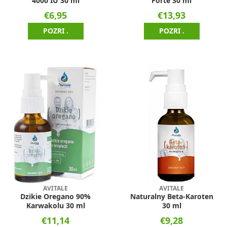
4000 IU 30 ml
Forte 30 ml
€6,95
€13,93
POZRI .
POZRI .
AVITALE
AVITALE
Dzikie Oregano 90%
Naturalny Beta-Karoten
Karwakolu 30 ml
30 ml
€11,14
€9,28