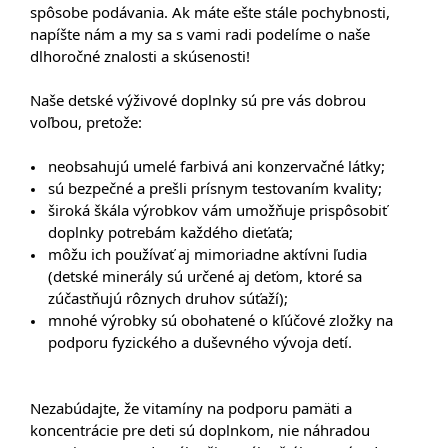
spôsobe podávania. Ak máte ešte stále pochybnosti,
napíšte nám a my sa s vami radi podelíme o naše
dlhoročné znalosti a skúsenosti!
Naše detské výživové doplnky sú pre vás dobrou
voľbou, pretože:
neobsahujú umelé farbivá ani konzervačné látky;
sú bezpečné a prešli prísnym testovaním kvality;
široká škála výrobkov vám umožňuje prispôsobiť
doplnky potrebám každého dieťaťa;
môžu ich používať aj mimoriadne aktívni ľudia
(detské minerály sú určené aj deťom, ktoré sa
zúčastňujú rôznych druhov súťaží);
mnohé výrobky sú obohatené o kľúčové zložky na
podporu fyzického a duševného vývoja detí.
Nezabúdajte, že vitamíny na podporu pamäti a
koncentrácie pre deti sú doplnkom, nie náhradou