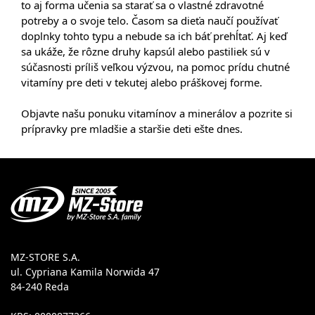
to aj forma učenia sa starať sa o vlastné zdravotné
potreby a o svoje telo. Časom sa dieťa naučí používať
doplnky tohto typu a nebude sa ich báť prehĺtať. Aj keď
sa ukáže, že rôzne druhy kapsúl alebo pastiliek sú v
súčasnosti príliš veľkou výzvou, na pomoc prídu chutné
vitamíny pre deti v tekutej alebo práškovej forme.
Objavte našu ponuku vitamínov a minerálov a pozrite si
prípravky pre mladšie a staršie deti ešte dnes.
MZ-STORE S.A.
ul. Cypriana Kamila Norwida 47
84-240 Reda