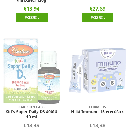
dla Dzieci 120g
€13,94
€27,69
POZRI .
POZRI .
CARLSON LABS
FORMEDS
Kid's Super Daily D3 400IU
Hilki Immuno 15 vrecúšok
10 ml
€13,49
€13,38