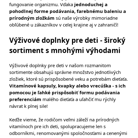
fungovanie organizmu. Vďaka
jednoduchej a
pohodlnej forme podávania, farebnému baleniu a
prírodným zložkám
sú naše výrobky mimoriadne
obľúbené u zákazníkov v celej krajine aj v zahraničí!
Výživové doplnky pre deti - široký
sortiment s mnohými výhodami
Výživové doplnky pre deti v našom rozmanitom
sortimente obsahujú správne množstvo jednotlivých
zložiek, ktoré sú prispôsobené veku a potrebám dieťaťa.
Vitamínové kapsuly, kvapky alebo vrecúška - s ich
pomocou je ľahké prispôsobiť formu podávania
preferenciám
malého dieťaťa a uľahčiť mu rýchly
návrat k plnej sile!
Keďže vieme, že rodičom veľmi záleží na prírodných
vitamínoch pre ich deti, spolupracujeme len s
odborníkmi, renomovanými spoločnosťami a cenenými