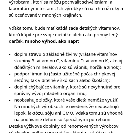
výrobcami, ktorí sa môžu pochváliť schváleniami a
laboratórnymi testami. Ich výrobky sú na trhu už roky a
sú oceňované v mnohých krajinách.
Vďaka tomu bude mať každá sada detských vitamínov,
ktorú kúpite pre svoje dieťatko alebo ako premyslený
darček,
mnoho výhod, ako napr:
doplní stravu o základné živiny (vrátane vitamínov
skupiny B, vitamínu C, vitamínu D, vitamínu K, ako aj
dôležitých minerálov, ako sú vápnik, horčík a zinok);
podporí imunitu (často užitočné počas chrípkovej
sezóny, tak viditeľné v škôlkach alebo školách);
doplní chýbajúce vitamíny, ktoré sú nevyhnutné pre
správny vývoj mladého organizmu;
neobsahuje zložky, ktoré vaše dieťa nemôže využiť.
Na mnohých výrobkoch je uvedené, že neobsahujú
lepok, laktózu, sóju ani GMO. Vďaka tomu sú vhodné
na podávanie deťom so špeciálnymi potrebami.
Detské výživové doplnky od renomovaných výrobcov
sú skvelou voľbou pre rodičov, ktorým záleží na ich